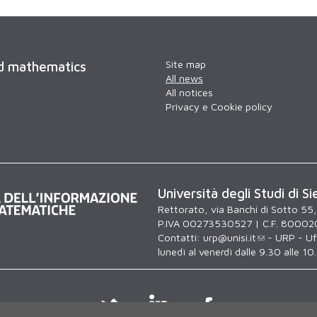
Site map
nd mathematics
All news
All notices
Privacy e Cookie policy
Università degli Studi di Si
Rettorato, via Banchi di Sotto 55
P.IVA 00273530527 | C.F. 80002
Contatti:
urp@unisi.it
- URP - Uff
lunedì al venerdì dalle 9.30 alle 10