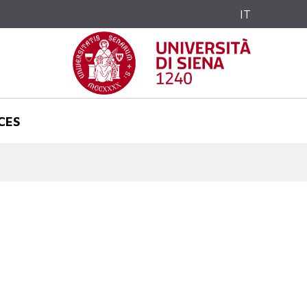
IT
CES