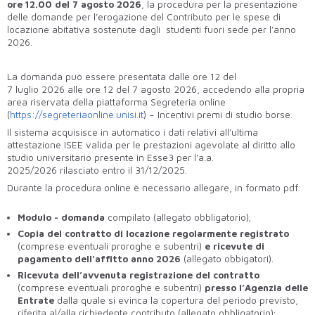
ore 12.00 del 7 agosto 2026
, la procedura per la presentazione
delle domande per l’erogazione del Contributo per le spese di
locazione abitativa sostenute dagli studenti fuori sede per l’anno
2026.
La domanda può essere presentata dalle ore 12 del
7 luglio 2026 alle ore 12 del 7 agosto 2026, accedendo alla propria
area riservata della piattaforma Segreteria online
(
https://segreteriaonline.unisi.it
) – Incentivi premi di studio borse.
Il sistema acquisisce in automatico i dati relativi all’ultima
attestazione ISEE valida per le prestazioni agevolate al diritto allo
studio universitario presente in Esse3 per l’a.a.
2025/2026 rilasciato entro il 31/12/2025.
Durante la procedura online è necessario allegare, in formato pdf:
Modulo - domanda
compilato (allegato obbligatorio);
Copia del contratto
di locazione regolarmente registrato
(comprese eventuali proroghe e subentri)
e ricevute di
pagamento dell’affitto anno 2026
(allegato obbigatori).
Ricevuta
dell’avvenuta registrazione del contratto
(comprese eventuali proroghe e subentri)
presso
l’Agenzia delle
Entrate
dalla quale si evinca la copertura del periodo previsto,
riferita al/alla richiedente contributo (allegato obbligatorio);