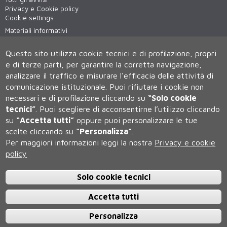
Privacy e Cookie policy
Cookie settings
Materiali informativi
Virtual tour
WiFi - unisiWireless
Questo sito utilizza cookie tecnici e di profilazione, propri
e di terze parti, per garantire la corretta navigazione,
analizzare il traffico e misurare l'efficacia delle attività di
comunicazione istituzionale.
Puoi rifiutare i cookie non
necessari e di profilazione cliccando su
“Solo cookie
tecnici”
.
Puoi scegliere di acconsentirne l’utilizzo cliccando
su
“Accetta tutti”
oppure puoi personalizzare le tue
Università degli Studi di Siena
scelte cliccando su
“Personalizza”
.
Rettorato, via Banchi di Sotto 55, 53100 Siena ITALIA
Per maggiori informazioni leggi la nostra
Privacy e cookie
P.IVA 00273530527 | C.F. 80002070524 | Caselle Pec:
Posta
Elettronica Certificata
policy
Contatti:
urp@unisi.it
- URP - Ufficio Relazioni con il Pubblico Tel.
0577 235555 (dal lunedì al venerdì dalle 9.30 alle 10.30)
Solo cookie tecnici
Accetta tutti
Personalizza