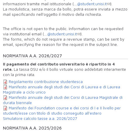
informazioni tramite mail istituzionale (…
.@student.unisi.it
).
La modulistica, senza marca da bollo, potrà essere inviata a mezzo
mail specificando nell’oggetto il motivo della richiesta.
The office is not open to the public. Information can be requested
via institutional email (…
.@student.unisi.it
).
The forms, which do not require a revenue stamp, can be sent by
email, specifying the reason for the request in the subject line.
NORMATIVA A.A. 2026/2027
Il pagamento del contributo universitario è ripartito in 4
rate.
La tassa DSU e/o il bollo virtuale sono addebitati
interamente
con la prima rata.
Regolamento contribuzione studentesca
Manifesto annuale degli studi dei Corsi di Laurea e di Laurea
Magistrale a ciclo unico
Manifesto annuale degli studi dei Corsi di Laurea Magistrale di
durata biennale
Manifesto dei Foundation course e dei corsi di I e II livello per
studenti/esse con titolo di studio conseguito all'estero
Simulatore calcolo tasse a.a. 2026/2027
NORMATIVA A.A. 2025/2026