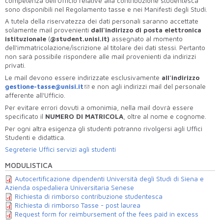
competenza dell'Ufficio relative alla contribuzione studentesca
sono disponibili nel Regolamento tasse e nei Manifesti degli Studi.
A tutela della riservatezza dei dati personali saranno accettate
solamente mail provenienti
dall'indirizzo di posta elettronica
istituzionale
(
@
student.unisi.it)
assegnato al momento
dell'immatricolazione/iscrizione al titolare dei dati stessi. Pertanto
non sarà possibile rispondere alle mail provenienti da indirizzi
privati.
Le mail devono essere indirizzate esclusivamente
all'indirizzo
gestione-tasse@unisi.it
e non agli indirizzi mail del personale
afferente all'Ufficio.
Per evitare errori dovuti a omonimia, nella mail dovrà essere
specificato il
NUMERO DI MATRICOLA
, oltre al nome e cognome.
Per ogni altra esigenza gli studenti potranno rivolgersi agli Uffici
Studenti e didattica.
Segreterie Uffici servizi agli studenti
MODULISTICA
Autocertificazione dipendenti Università degli Studi di Siena e
Azienda ospedaliera Universitaria Senese
Richiesta di rimborso contribuzione studentesca
Richiesta di rimborso Tasse - post laurea
Request form for reimbursement of the fees paid in excess