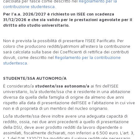
calcolata per fasce come descritto nel
Regolamento per la
contribuzione studentesca
.
Per l’a.a. 2026/2027 è richiesto un ISEE con scadenza
31/12/2026 e che sia valido per le prestazioni agevolate per il
diritto allo studio universitario.
Non è prevista la possibilità di presentare l’ISEE Parificato. Per
coloro che producono redditi/patrimoni all’estero la contribuzione
sarà calcolata sulla base dei Coefficienti di rettifica dei contributi
dovuti,
come descritto nel
Regolamento per la contribuzione
studentesca
.
STUDENTE/SSA AUTONOMO/A
È considerato/a
studente/ssa autonomo/a
ai fini dell’ISEE
universitario, lo/a studente/ssa che è residente in una abitazione
diversa da quella della famiglia di origine da almeno due anni
rispetto alla data di presentazione dell’ISEE e l’abitazione in cui vive
non è di proprietà di un membro del nucleo originario.
Lo/la studente/ssa deve inoltre avere una adeguata capacità di
reddito, ossia, nei due anni precedenti a quello di presentazione
della DSU, deve aver prodotto redditi da lavoro dipendente o
assimilati, fiscalmente dichiarati, non inferiori a 6.500 euro. L’art. 3,
c. 1 del D.M. 1320/21 ha modificato il valore reddituale necessario