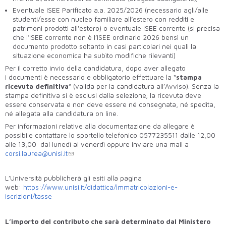
Eventuale ISEE Parificato a.a. 2025/2026 (necessario agli/alle
studenti/esse con nucleo familiare all’estero con redditi e
patrimoni prodotti all'estero) o eventuale ISEE corrente (si precisa
che l’ISEE corrente non è l’ISEE ordinario 2026 bensì un
documento prodotto soltanto in casi particolari nei quali la
situazione economica ha subìto modifiche rilevanti)
Per il corretto invio della candidatura, dopo aver allegato
i documenti è necessario e obbligatorio effettuare la “
stampa
ricevuta definitiva
” (valida per la candidatura all’Avviso). Senza la
stampa definitiva si è esclusi dalla selezione; la ricevuta deve
essere conservata e non deve essere né consegnata, né spedita,
né allegata alla candidatura on line.
Per informazioni relative alla documentazione da allegare è
possibile contattare lo sportello telefonico 0577235511 dalle 12,00
alle 13,00 dal lunedì al venerdì oppure inviare una mail a
corsi.laurea@unisi.it
L’Università pubblicherà gli esiti alla pagina
web:
https://www.unisi.it/didattica/immatricolazioni-e-
iscrizioni/tasse
L’importo del contributo che sarà determinato dal Ministero